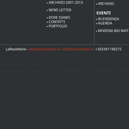
ARCHIVIO 2001-2013
ARCHIVIO
NEWS LETTER
EVENTI
DOVE SIAMO
IN EVIDENZA
CONTATTI
AGENDA
PORTFOLIO
MODENA BAI NAIT
LaRoseNoire -
www.larosenoire.it
-
info@larosenoire.it
- +393391196575
Save
Cookies user preferences
We use cookies to ensure you to get the best experience on our website. If you de
Unknown
Accept all
Decline all
Unknown
Chiudi X
Decline