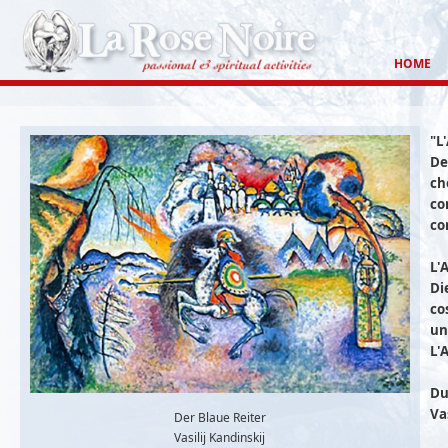
HOME
"L
De
ch
co
cor
L'
Die
co
un
L'A
Du
Va
Der Blaue Reiter
Vasilij Kandinskij