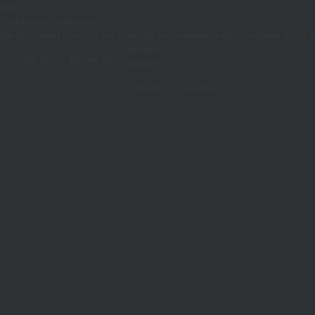
Save
Cookies user preferences
We use cookies to ensure you to get the best experience on our website. If you de
Unknown
Accept all
Decline all
Unknown
Chiudi X
Decline