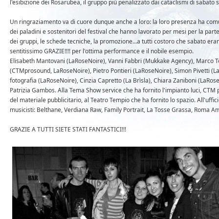
l'esibizione dei Rosarubea, il gruppo più penalizzato dai cataclismi di sabato 
Un ringraziamento va di cuore dunque anche a loro: la loro presenza ha comunqu
dei paladini e sostenitori del festival che hanno lavorato per mesi per la parte b
dei gruppi, le schede tecniche, la promozione...a tutti costoro che sabato erano
sentitissimo GRAZIE!!!! per l'ottima performance e il nobile esempio.
Elisabeth Mantovani (LaRoseNoire), Vanni Fabbri (Mukkake Agency), Marco T
(CTMprosound, LaRoseNoire), Pietro Pontieri (LaRoseNoire), Simon Pivetti (LaR
fotografia (LaRoseNoire), Cinzia Capretto (La Brìsla), Chiara Zaniboni (LaRos
Patrizia Gambos. Alla Tema Show service che ha fornito l'impianto luci, CTM p
del materiale pubblicitario, al Teatro Tempio che ha fornito lo spazio. All'uffi
musicisti: Belthane, Verdiana Raw, Family Portrait, La Tosse Grassa, Roma Amo
GRAZIE A TUTTI SIETE STATI FANTASTICI!!!