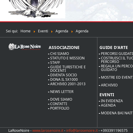
Sei qui:
Home
Eventi
Agenda
Agenda
ASSOCIAZIONE
GUIDE D'ARTE
CHI SIAMO
PERCORSI GUIDAT
STATUTO E MISSION
COSTRUISCI IL TU
PERCORSO
STAFF
REGALA UN PERC
GUIDE TURISTICHE E
GUIDATO
DOCENTI
DIVENTA SOCIO
MOSTRE ED EVENT
DONA IL 5X1000
ARCHIVIO 2001-2013
ARCHIVIO
NEWS LETTER
EVENTI
DOVE SIAMO
IN EVIDENZA
CONTATTI
AGENDA
PORTFOLIO
MODENA BAI NAIT
LaRoseNoire -
www.larosenoire.it
-
info@larosenoire.it
- +393391196575