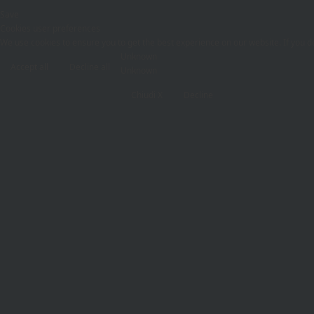
Save
Cookies user preferences
We use cookies to ensure you to get the best experience on our website. If you de
Unknown
Accept all
Decline all
Unknown
Chiudi X
Decline