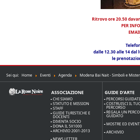
Ritrovo ore 20.50 dava
PER INFO
EMAI
Telefon
dalle 12.30 alle 14 dal
le prenotazio
Sei qui:
Home
Eventi
Agenda
Modena Bai Nait - Simboli e Mist
ASSOCIAZIONE
GUIDE D'ARTE
CHI SIAMO
PERCORSI GUIDAT
STATUTO E MISSION
COSTRUISCI IL TU
PERCORSO
STAFF
REGALA UN PERC
GUIDE TURISTICHE E
GUIDATO
DOCENTI
DIVENTA SOCIO
MOSTRE ED EVENT
DONA IL 5X1000
ARCHIVIO 2001-2013
ARCHIVIO
NEWS LETTER