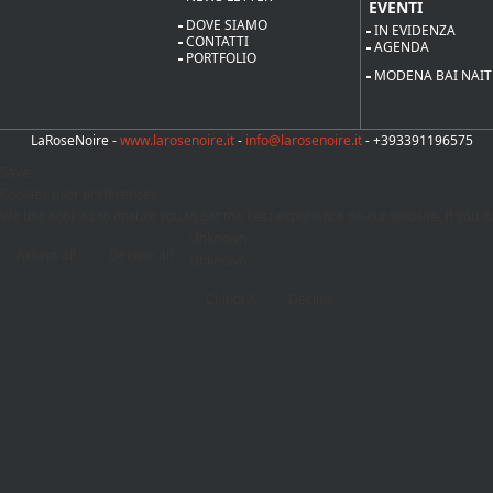
EVENTI
DOVE SIAMO
IN EVIDENZA
CONTATTI
AGENDA
PORTFOLIO
MODENA BAI NAIT
LaRoseNoire -
www.larosenoire.it
-
info@larosenoire.it
- +393391196575
Save
Cookies user preferences
We use cookies to ensure you to get the best experience on our website. If you de
Unknown
Accept all
Decline all
Unknown
Chiudi X
Decline