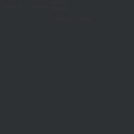
Unknown
Accept all
Decline all
Unknown
Chiudi X
Decline