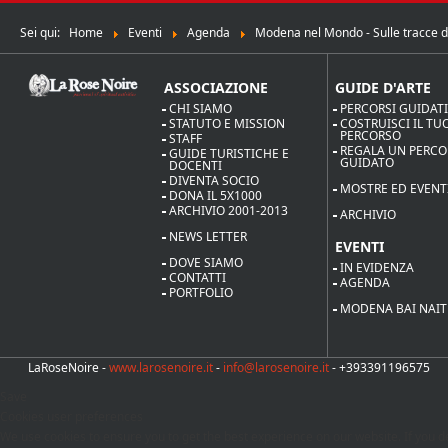
Sei qui:
Home
Eventi
Agenda
Modena nel Mondo - Sulle tracce d
ASSOCIAZIONE
GUIDE D'ARTE
CHI SIAMO
PERCORSI GUIDAT
STATUTO E MISSION
COSTRUISCI IL TU
PERCORSO
STAFF
REGALA UN PERC
GUIDE TURISTICHE E
GUIDATO
DOCENTI
DIVENTA SOCIO
MOSTRE ED EVENT
DONA IL 5X1000
ARCHIVIO 2001-2013
ARCHIVIO
NEWS LETTER
EVENTI
DOVE SIAMO
IN EVIDENZA
CONTATTI
AGENDA
PORTFOLIO
MODENA BAI NAIT
LaRoseNoire -
www.larosenoire.it
-
info@larosenoire.it
- +393391196575
Save
Cookies user preferences
We use cookies to ensure you to get the best experience on our website. If you de