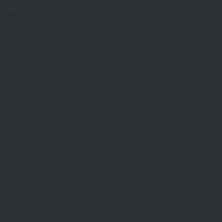
Cookies user preferences
We use cookies to ensure you to get the best experience on our website. If you de
Unknown
Accept all
Decline all
Unknown
Chiudi X
Decline