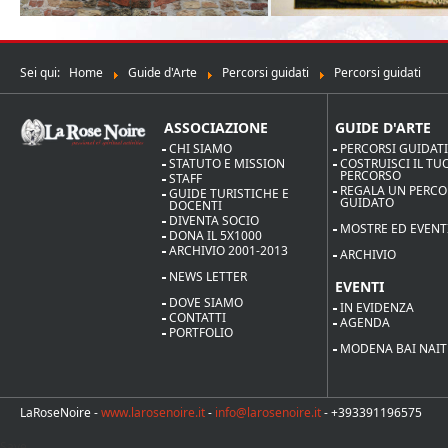
Sei qui:
Home
Guide d'Arte
Percorsi guidati
Percorsi guidati
ASSOCIAZIONE
GUIDE D'ARTE
CHI SIAMO
PERCORSI GUIDAT
STATUTO E MISSION
COSTRUISCI IL TU
PERCORSO
STAFF
REGALA UN PERC
GUIDE TURISTICHE E
GUIDATO
DOCENTI
DIVENTA SOCIO
MOSTRE ED EVENT
DONA IL 5X1000
ARCHIVIO 2001-2013
ARCHIVIO
NEWS LETTER
EVENTI
DOVE SIAMO
IN EVIDENZA
CONTATTI
AGENDA
PORTFOLIO
MODENA BAI NAIT
LaRoseNoire -
www.larosenoire.it
-
info@larosenoire.it
- +393391196575
Save