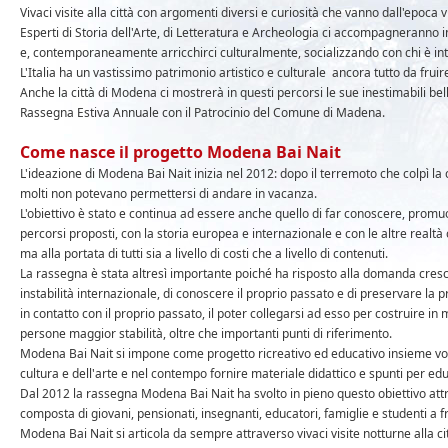
Vivaci visite alla città con argomenti diversi e curiosità che vanno dall'epoca vi
Esperti di Storia dell'Arte, di Letteratura e Archeologia ci accompagneranno in 
e, contemporaneamente arricchirci culturalmente, socializzando con chi è int
L'Italia ha un vastissimo patrimonio artistico e culturale ancora tutto da fruir
Anche la città di Modena ci mostrerà in questi percorsi le sue inestimabili belle
Rassegna Estiva Annuale con il Patrocinio del Comune di Madena.
Come nasce il progetto Modena Bai Nait
L'ideazione di Modena Bai Nait inizia nel 2012: dopo il terremoto che colpì la 
molti non potevano permettersi di andare in vacanza.
L'obiettivo è stato e continua ad essere anche quello di far conoscere, promuo
percorsi proposti, con la storia europea e internazionale e con le altre realtà 
ma alla portata di tutti sia a livello di costi che a livello di contenuti.
La rassegna è stata altresì importante poiché ha risposto alla domanda cre
instabilità internazionale, di conoscere il proprio passato e di preservare la 
in contatto con il proprio passato, il poter collegarsi ad esso per costruire in
persone maggior stabilità, oltre che importanti punti di riferimento.
Modena Bai Nait si impone come progetto ricreativo ed educativo insieme vol
cultura e dell'arte e nel contempo fornire materiale didattico e spunti per educ
Dal 2012 la rassegna Modena Bai Nait ha svolto in pieno questo obiettivo attr
composta di giovani, pensionati, insegnanti, educatori, famiglie e studenti a fru
Modena Bai Nait si articola da sempre attraverso vivaci visite notturne alla cit