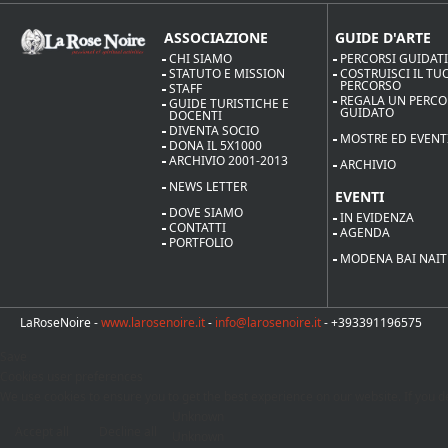
ASSOCIAZIONE
GUIDE D'ARTE
CHI SIAMO
PERCORSI GUIDAT
STATUTO E MISSION
COSTRUISCI IL TU
PERCORSO
STAFF
REGALA UN PERC
GUIDE TURISTICHE E
GUIDATO
DOCENTI
DIVENTA SOCIO
MOSTRE ED EVENT
DONA IL 5X1000
ARCHIVIO 2001-2013
ARCHIVIO
NEWS LETTER
EVENTI
DOVE SIAMO
IN EVIDENZA
CONTATTI
AGENDA
PORTFOLIO
MODENA BAI NAIT
LaRoseNoire -
www.larosenoire.it
-
info@larosenoire.it
- +393391196575
Save
Cookies user preferences
We use cookies to ensure you to get the best experience on our website. If you de
Unknown
Accept all
Decline all
Unknown