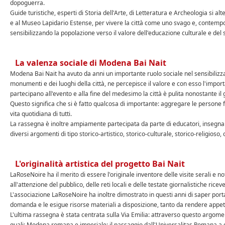
dopoguerra.
Guide turistiche, esperti di Storia dell'Arte, di Letteratura e Archeologia si a
e al Museo Lapidario Estense, per vivere la città come uno svago e, contempo
sensibilizzando la popolazione verso il valore dell'educazione culturale e del 
La valenza sociale di Modena Bai Nait
Modena Bai Nait ha avuto da anni un importante ruolo sociale nel sensibilizzare
monumenti e dei luoghi della città, ne percepisce il valore e con esso l'impor
partecipano all'evento e alla fine del medesimo la città è pulita nonostante il
Questo significa che si è fatto qualcosa di importante: aggregare le persone fo
vita quotidiana di tutti.
La rassegna è inoltre ampiamente partecipata da parte di educatori, insegnanti 
diversi argomenti di tipo storico-artistico, storico-culturale, storico-religioso
L'originalità artistica del progetto Bai Nait
LaRoseNoire ha il merito di essere l'originale inventore delle visite serali e
all'attenzione del pubblico, delle reti locali e delle testate giornalistiche ric
L'associazione LaRoseNoire ha inoltre dimostrato in questi anni di saper por
domanda e le esigue risorse materiali a disposizione, tanto da rendere appetibil
L'ultima rassegna è stata centrata sulla Via Emilia: attraverso questo argomento
quali: Modena romana e imperiale; il passaggio dall'Universalitas Romana a qu